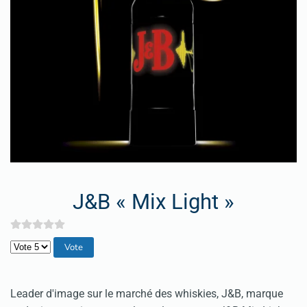
J&B « Mix Light »
Veuillez voter
Leader d'image sur le marché des whiskies, J&B, marque