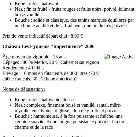
Robe : rubis chatoyant
Nez : fin et fruité - fruits rouges et fruits noirs, poivré, joliment
boisé-vanillé
Bouche : solide et classique, des tanins marqués équilibrés par
une bonne acidité et de la fraîcheur, une finale très poivrée
Prix de vente indicatif départ chai : 8,90 €
Château Les Eyquems "Impertinence" 2006
Âge moyen du vignoble : 15 ans
Cépages : 80 % Merlot, 20 % Cabernet sauvignon
Rendement : 49 hl/ha
Elevage : 10 mois en fûts neufs de 300 litres (70 %
chêne français, 30 % chêne américain)
Notes de dégustation :
Robe : rubis chatoyante, dense
Nez : complexe, finement boisé et vanillé, santal, mûre-
myrtille, eucalyptus, réglisse, clou de girofle et poivre
Bouche : harmonieuse, à la fois puissante et fraîche, une
certaine suavité et une longue persistance poivrée. Il a du
charme et de la race