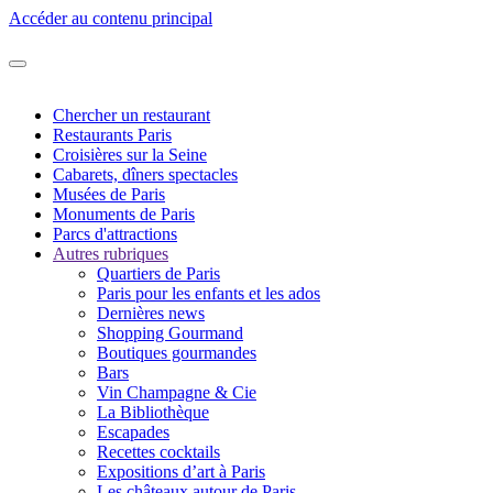
Accéder au contenu principal
Chercher un restaurant
Restaurants Paris
Croisières sur la Seine
Cabarets, dîners spectacles
Musées de Paris
Monuments de Paris
Parcs d'attractions
Autres rubriques
Quartiers de Paris
Paris pour les enfants et les ados
Dernières news
Shopping Gourmand
Boutiques gourmandes
Bars
Vin Champagne & Cie
La Bibliothèque
Escapades
Recettes cocktails
Expositions d’art à Paris
Les châteaux autour de Paris