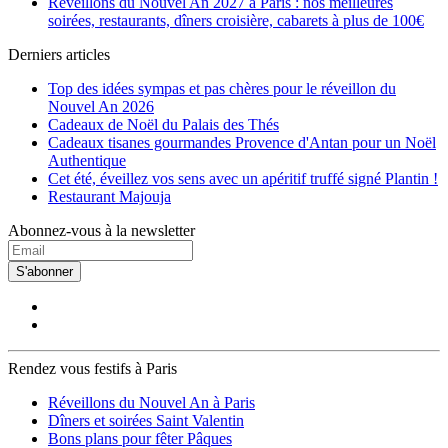
Réveillons du Nouvel An 2027 à Paris : nos meilleures
soirées, restaurants, dîners croisière, cabarets à plus de 100€
Derniers articles
Top des idées sympas et pas chères pour le réveillon du
Nouvel An 2026
Cadeaux de Noël du Palais des Thés
Cadeaux tisanes gourmandes Provence d'Antan pour un Noël
Authentique
Cet été, éveillez vos sens avec un apéritif truffé signé Plantin !
Restaurant Majouja
Abonnez-vous à la newsletter
S'abonner
Rendez vous festifs à Paris
Réveillons du Nouvel An à Paris
Dîners et soirées Saint Valentin
Bons plans pour fêter Pâques