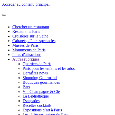
Accéder au contenu principal
Chercher un restaurant
Restaurants Paris
Croisières sur la Seine
Cabarets, dîners spectacles
Musées de Paris
Monuments de Paris
Parcs d'attractions
Autres rubriques
Quartiers de Paris
Paris pour les enfants et les ados
Dernières news
Shopping Gourmand
Boutiques gourmandes
Bars
Vin Champagne & Cie
La Bibliothèque
Escapades
Recettes cocktails
Expositions d’art à Paris
Les châteaux autour de Paris