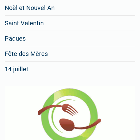
Restaurateurs,
Noël et Nouvel An
faites
Saint Valentin
figurer
vos
Pâques
menus
Fête des Mères
spéciaux
14 juillet
dans
nos
rubriques
Spéciales
Fêtes
Pour