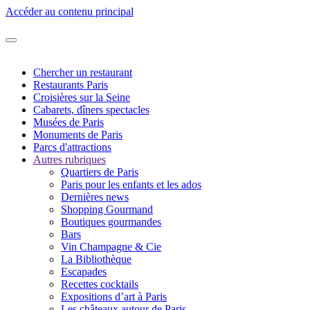
Accéder au contenu principal
Chercher un restaurant
Restaurants Paris
Croisières sur la Seine
Cabarets, dîners spectacles
Musées de Paris
Monuments de Paris
Parcs d'attractions
Autres rubriques
Quartiers de Paris
Paris pour les enfants et les ados
Dernières news
Shopping Gourmand
Boutiques gourmandes
Bars
Vin Champagne & Cie
La Bibliothèque
Escapades
Recettes cocktails
Expositions d’art à Paris
Les châteaux autour de Paris