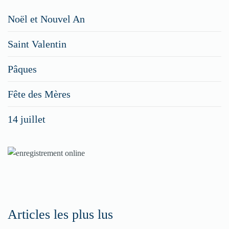
Restaurateurs,
Noël et Nouvel An
faites
Saint Valentin
figurer
vos
Pâques
menus
Fête des Mères
spéciaux
14 juillet
dans
nos
rubriques
Spéciales
Fêtes
Articles les plus lus