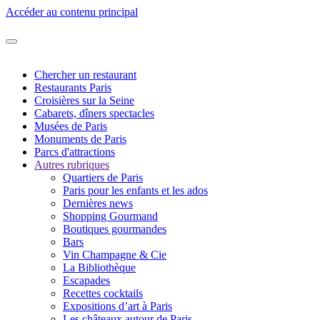
Accéder au contenu principal
Chercher un restaurant
Restaurants Paris
Croisières sur la Seine
Cabarets, dîners spectacles
Musées de Paris
Monuments de Paris
Parcs d'attractions
Autres rubriques
Quartiers de Paris
Paris pour les enfants et les ados
Dernières news
Shopping Gourmand
Boutiques gourmandes
Bars
Vin Champagne & Cie
La Bibliothèque
Escapades
Recettes cocktails
Expositions d’art à Paris
Les châteaux autour de Paris