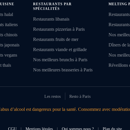
UISINE
RESTAURANTS PAR
MELTING 
SPÉCIALITÉS
ts halal
Restaurants
Restaurants libanais
s italiens
Restaurants
Restaurants pizzerias à Paris
ts chinois
Nos meilleu
Restaurants fruits de mer
ts japonais
Dîners de l
Restaurants viande et grillade
nts vegans
Nos meilleu
Nos meilleurs brunchs à Paris
t thaïs
Réveillons 
Nos meilleures brasseries à Paris
Les restos
Resto à Paris
’abus d’alcool est dangereux pour la santé. Consommez avec modératio
CGU
|
Mentions légales
|
Qui sommes nous ?
|
Plan du site