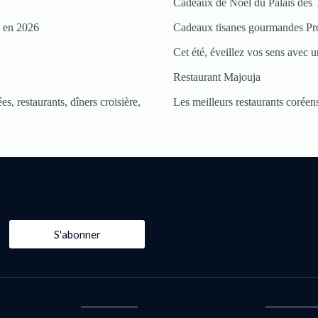
Cadeaux de Noël du Palais des 
s en 2026
Cadeaux tisanes gourmandes Pr
Cet été, éveillez vos sens avec un
Restaurant Majouja
s, restaurants, dîners croisière,
Les meilleurs restaurants coréens
S'abonner