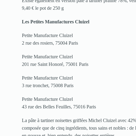
Existe également en version pâte à tartiner praliné 78%, ve
9,40 € le pot de 250 g
Les Petites Manufactures Cluizel
Petite Manufacture Cluizel
2 rue des rosiers, 75004 Paris
Petite Manufacture Cluizel
201 rue Saint Honoré, 75001 Paris
Petite Manufacture Cluizel
3 rue tronchet, 75008 Paris
Petite Manufacture Cluizel
43 rue des Belles Feuilles, 75016 Paris
La pâte à tartiner noisettes griffées Michel Cluizel avec 42
composée que de cinq ingrédients, tous sains et nobles : de l
en gousse et, bien entendu, des noisettes entières.