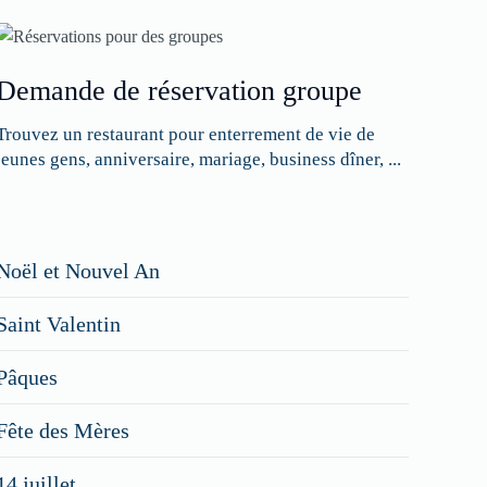
Demande de réservation groupe
Trouvez un restaurant pour enterrement de vie de
jeunes gens, anniversaire, mariage, business dîner, ...
Restaurateurs,
Noël et Nouvel An
faites
Saint Valentin
figurer
vos
Pâques
menus
Fête des Mères
spéciaux
14 juillet