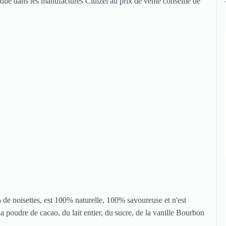
ndue dans les manufactures Cluizel au prix de vente conseillé de
% de noisettes, est 100% naturelle, 100% savoureuse et n'est
a poudre de cacao, du lait entier, du sucre, de la vanille Bourbon