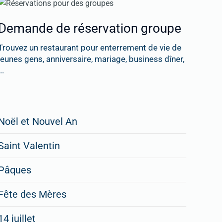
Demande de réservation groupe
Trouvez un restaurant pour enterrement de vie de
jeunes gens, anniversaire, mariage, business dîner,
..
Restaurateurs,
Noël et Nouvel An
faites
Saint Valentin
figurer
vos
Pâques
menus
Fête des Mères
spéciaux
14 juillet
dans