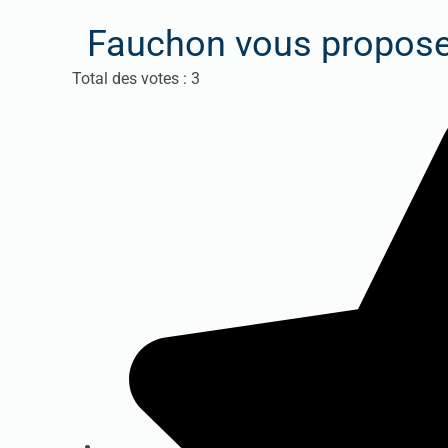
Fauchon vous propos
Vote utilisateur:
5
/
5
Total des votes : 3