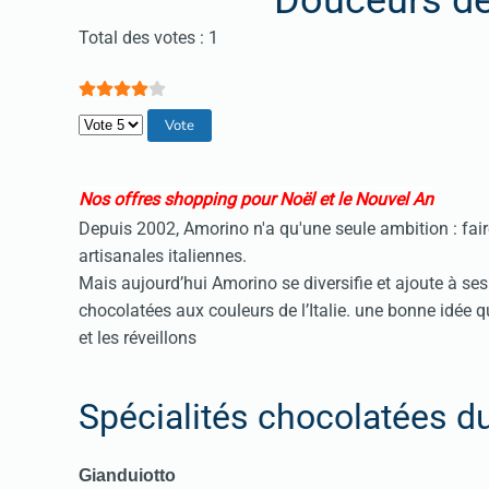
Douceurs d
Vote utilisateur:
4
/
5
Total des votes : 1
Veuillez voter
Nos offres shopping pour Noël et le Nouvel An
Depuis 2002, Amorino n'a qu'une seule ambition : fai
artisanales italiennes.
Mais aujourd’hui Amorino se diversifie et ajoute à se
chocolatées aux couleurs de l’Italie. une bonne idée q
et les réveillons
Spécialités chocolatées 
Gianduiotto