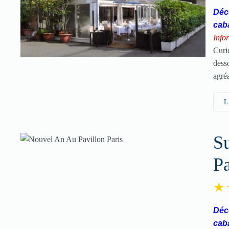
Déco
cab
Info
Curi
desso
agré
L
S
Pa
Déco
cab