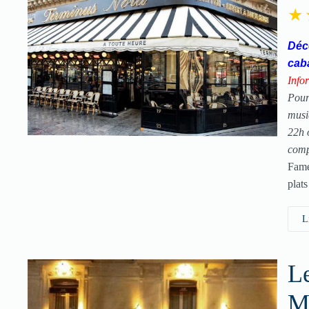
Déco
cab
Infor
Pour
musi
22h 
comp
Fame
plats
L
L
M