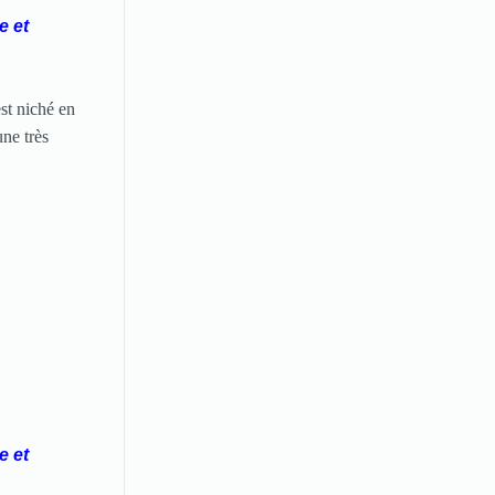
e et
st niché en
une très
e et