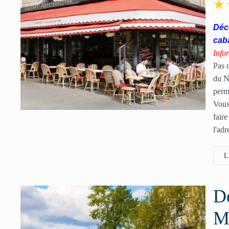
Déco
cab
Infor
Pas 
du 
perm
Vous
fair
l'adr
L
Dé
M