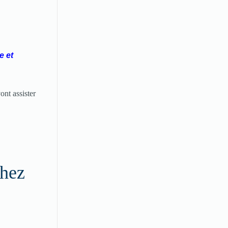
e et
ont assister
Chez