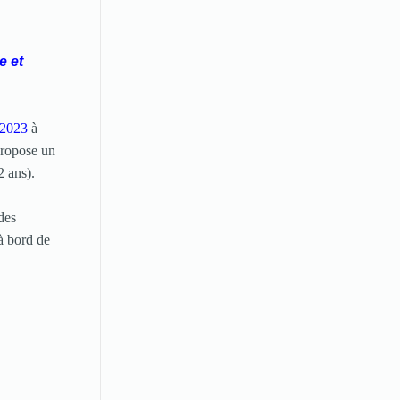
enregistrer
votre
restaurant
e et
Cliquez
ici
 2023
à
propose un
2 ans).
des
à bord de