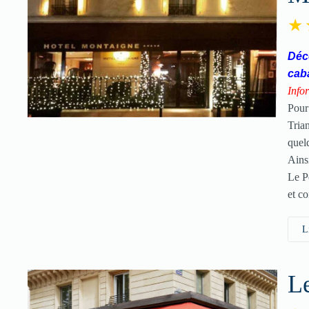
Déco
cab
Infor
Pour
Tria
quel
Ains
Le P
et c
L
Le