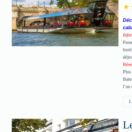
Déco
cab
Infor
Pass
bord
déje
Rése
Plus
Bate
l’un
L
Le