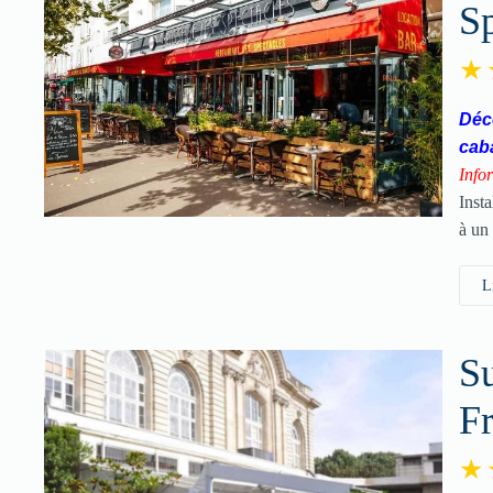
Sp
Déco
cab
Info
Inst
à un
L
Su
F