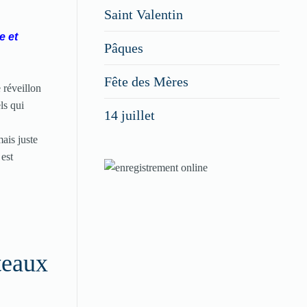
Saint Valentin
figurer
e et
vos
Pâques
menus
Fête des Mères
 réveillon
spéciaux
ls qui
14 juillet
dans
nos
ais juste
 est
rubriques
Spéciales
Fêtes
teaux
Pour