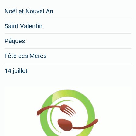
Restaurateurs,
Noël et Nouvel An
faites
Saint Valentin
figurer
vos
Pâques
menus
Fête des Mères
spéciaux
14 juillet
dans
nos
rubriques
Spéciales
Fêtes