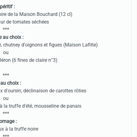
péritif :
ire de la Maison Bouchard (12 cl)
œur de tomates séchées
***
e au choix :
é, chutney d'oignons et figues (Maison Lafitte)
ou
éron (6 fines de claire n°3)
***
 au choix :
x d'oursin, déclinaison de carottes rôties
ou
 la truffe d'été, mousseline de panais
***
omage :
x à la truffe noire
***