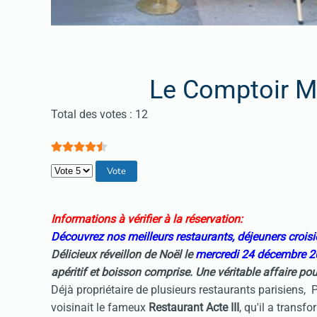
Le Comptoir M
Vote utilisateur:
4.5
/
5
Total des votes : 12
Veuillez voter
Informations à vérifier à la réservation:
Découvrez nos meilleurs restaurants, déjeuners croisi
Délicieux réveillon de Noël le
mercredi 24 décembre 
apéritif et boisson comprise. Une véritable affaire pour
Déjà propriétaire de plusieurs restaurants parisiens,
voisinait le fameux
Restaurant Acte III
, qu'il a trans