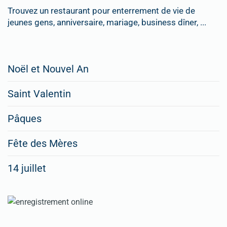
Trouvez un restaurant pour enterrement de vie de
jeunes gens, anniversaire, mariage, business dîner, ...
Restaurateurs,
Noël et Nouvel An
faites
Saint Valentin
figurer
vos
Pâques
menus
Fête des Mères
spéciaux
14 juillet
dans
nos
rubriques
Spéciales