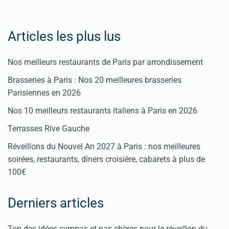
Fêtes
Articles les plus lus
Pour
Nos meilleurs restaurants de Paris par arrondissement
enregistrer
Brasseries à Paris : Nos 20 meilleures brasseries
votre
Parisiennes en 2026
restaurant
Nos 10 meilleurs restaurants italiens à Paris en 2026
Cliquez
Terrasses Rive Gauche
ici
Réveillons du Nouvel An 2027 à Paris : nos meilleures
soirées, restaurants, dîners croisière, cabarets à plus de
100€
Derniers articles
Top des idées sympas et pas chères pour le réveillon du