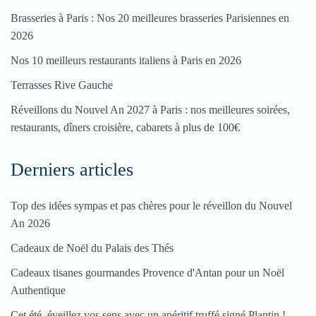
enregistrer
Brasseries à Paris : Nos 20 meilleures brasseries Parisiennes en
votre
2026
restaurant
Nos 10 meilleurs restaurants italiens à Paris en 2026
Cliquez
Terrasses Rive Gauche
ici
Réveillons du Nouvel An 2027 à Paris : nos meilleures soirées,
restaurants, dîners croisière, cabarets à plus de 100€
Derniers articles
Top des idées sympas et pas chères pour le réveillon du Nouvel
An 2026
Cadeaux de Noël du Palais des Thés
Cadeaux tisanes gourmandes Provence d'Antan pour un Noël
Authentique
Cet été, éveillez vos sens avec un apéritif truffé signé Plantin !