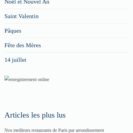
Noël et Nouvel An
faites
Saint Valentin
figurer
vos
Pâques
menus
Fête des Mères
spéciaux
14 juillet
dans
nos
rubriques
Spéciales
Fêtes
Articles les plus lus
Pour
Nos meilleurs restaurants de Paris par arrondissement