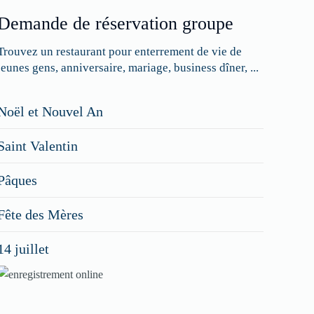
Demande de réservation groupe
Trouvez un restaurant pour enterrement de vie de
jeunes gens, anniversaire, mariage, business dîner, ...
Restaurateurs,
Noël et Nouvel An
faites
Saint Valentin
figurer
vos
Pâques
menus
Fête des Mères
spéciaux
14 juillet
dans
nos
rubriques