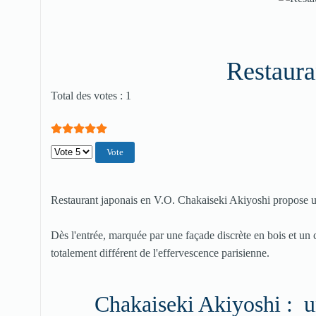
Restaura
Vote utilisateur:
5
/
5
Total des votes : 1
Veuillez voter
Restaurant japonais en V.O. Chakaiseki Akiyoshi propose une
Dès l'entrée, marquée par une façade discrète en bois et un 
totalement différent de l'effervescence parisienne.
Chakaiseki Akiyoshi : u