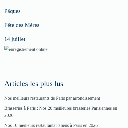
vos
Pâques
menus
Fête des Mères
spéciaux
14 juillet
dans
nos
rubriques
Spéciales
Fêtes
Articles les plus lus
Nos meilleurs restaurants de Paris par arrondissement
Pour
Brasseries à Paris : Nos 20 meilleures brasseries Parisiennes en
enregistrer
2026
votre
Nos 10 meilleurs restaurants italiens à Paris en 2026
restaurant