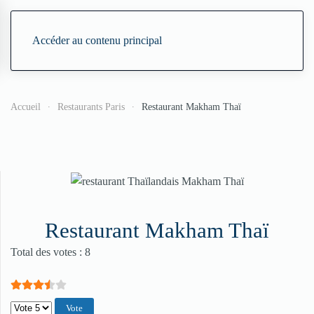
Accéder au contenu principal
Accueil
Restaurants Paris
Restaurant Makham Thaï
Restaurant Makham Thaï
Vote utilisateur:
3.5
/
5
Total des votes : 8
Veuillez voter