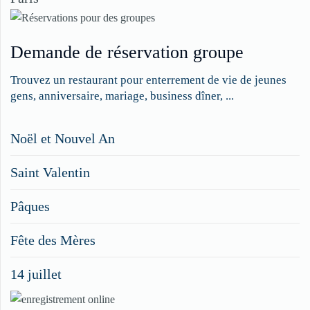
Demande de réservation groupe
Trouvez un restaurant pour enterrement de vie de jeunes
gens, anniversaire, mariage, business dîner, ...
Restaurateurs,
Noël et Nouvel An
faites
Saint Valentin
figurer
vos
Pâques
menus
Fête des Mères
spéciaux
14 juillet
dans
nos