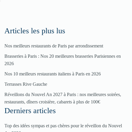
rubriques
Spéciales
Fêtes
Articles les plus lus
Nos meilleurs restaurants de Paris par arrondissement
Pour
Brasseries à Paris : Nos 20 meilleures brasseries Parisiennes en
enregistrer
2026
votre
Nos 10 meilleurs restaurants italiens à Paris en 2026
restaurant
Terrasses Rive Gauche
Cliquez
ici
Réveillons du Nouvel An 2027 à Paris : nos meilleures soirées,
restaurants, dîners croisière, cabarets à plus de 100€
Derniers articles
Top des idées sympas et pas chères pour le réveillon du Nouvel