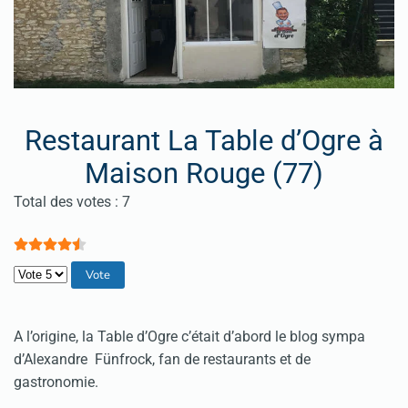
Restaurant La Table d’Ogre à
Maison Rouge (77)
Vote utilisateur:
4.5
/
5
Total des votes : 7
Veuillez voter
A l’origine, la Table d’Ogre c’était d’abord le blog sympa
d’Alexandre Fünfrock, fan de restaurants et de
gastronomie.