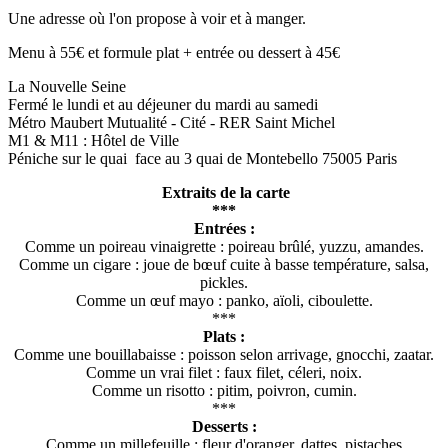
Une adresse où l'on propose à voir et à manger.
Menu à 55€ et formule plat + entrée ou dessert à 45€
La Nouvelle Seine
Fermé le lundi et au déjeuner du mardi au samedi
Métro Maubert Mutualité - Cité - RER Saint Michel
M1 & M11 : Hôtel de Ville
Péniche sur le quai face au 3 quai de Montebello 75005 Paris
Extraits de la carte
***
Entrées :
Comme un poireau vinaigrette : poireau brûlé, yuzzu, amandes.
Comme un cigare : joue de bœuf cuite à basse température, salsa,
pickles.
Comme un œuf mayo : panko, aïoli, ciboulette.
***
Plats :
Comme une bouillabaisse : poisson selon arrivage, gnocchi, zaatar.
Comme un vrai filet : faux filet, céleri, noix.
Comme un risotto : pitim, poivron, cumin.
***
Desserts :
Comme un millefeuille : fleur d'oranger, dattes, pistaches