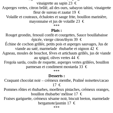
vinaigrette au sapin 23 €
Asperges vertes, citron brûlé, ail des ours, sabayon tahini, vinaigrette
fleur de sureau et zaatar 19 €
Volaille et couteaux, échalotes et sauge frite, bouillon marinière,
mayonnaise et jus de volaille 23 €
***
Plats :
Rouget grondin, fenouil confit et courgettes, Sauce bouillabaisse
épicée, vierge citron/thym 39 €
Échine de cochon grillée, petits pois et asperges sauvages, Jus de
viande au saté, marmelade rhubarbe et oignon 42 €
Agneau, moules de bouchot, fèves et artichauts grillés, jus de viande
au spigol, olives vertes 44 €
Fregola sarda, coulis de roquette, asperges vertes grillées, bouillon
parmesan et condiment mostarda 33 €
***
Desserts :
Craquant chocolat noir – crémeux menthe, Praliné noisettes/cacao
17 €
Pommes rôties et rhubarbes, moelleux pistaches, crémeux oranges,
bouillon rhubarbe/ mélisse 17 €
Fraises gariguette, crémeux sésame noir, biscuit breton, marmelade
bergamote/jasmin 17 €
***