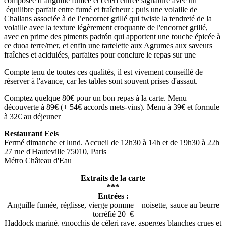
composée d’anguille fumée et céleri entrée signature avec un
équilibre parfait entre fumé et fraîcheur ; puis une volaille de
Challans associée à de l’encornet grillé qui twiste la tendreté de la
volaille avec la texture légèrement croquante de l'encornet grillé,
avec en prime des piments padrón qui apportent une touche épicée à
ce duoa terre/mer, et enfin une tartelette aux Agrumes aux saveurs
fraîches et acidulées, parfaites pour conclure le repas sur une
Compte tenu de toutes ces qualités, il est vivement conseillé de
réserver à l'avance, car les tables sont souvent prises d'assaut.
Comptez quelque 80€ pour un bon repas à la carte. Menu
découverte à 89€ (+ 54€ accords mets-vins). Menu à 39€ et formule
à 32€ au déjeuner
Restaurant Eels
Fermé dimanche et lund. Accueil de 12h30 à 14h et de 19h30 à 22h
27 rue d'Hauteville 75010, Paris
Métro Château d'Eau
Extraits de la carte
***
Entrées :
Anguille fumée, réglisse, vierge pomme – noisette, sauce au beurre
torréfié 20 €
Haddock mariné, gnocchis de céleri rave, asperges blanches crues et