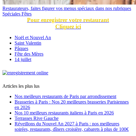
Restaurateurs, faites figurer vos menus spéciaux dans nos rubriques
Spéciales Fêtes
Pour enregistrer votre restaurant
Cliquez ici
Noël et Nouvel An
Saint Valentin
Pâques
Fête des Mères
14 juillet
Articles les plus lus
Nos meilleurs restaurants de Paris par arrondissement
Brasseries à Paris : Nos 20 meilleures brasseries Parisiennes
en 2026
Nos 10 meilleurs restaurants italiens à Paris en 2026
Terrasses Rive Gauche
Réveillons du Nouvel An 2027 à Paris : nos meilleures
soirées, restaurants, dîners croisière, cabarets à plus de 100€