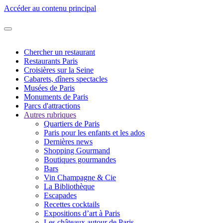
Accéder au contenu principal
Chercher un restaurant
Restaurants Paris
Croisières sur la Seine
Cabarets, dîners spectacles
Musées de Paris
Monuments de Paris
Parcs d'attractions
Autres rubriques
Quartiers de Paris
Paris pour les enfants et les ados
Dernières news
Shopping Gourmand
Boutiques gourmandes
Bars
Vin Champagne & Cie
La Bibliothèque
Escapades
Recettes cocktails
Expositions d’art à Paris
Les châteaux autour de Paris