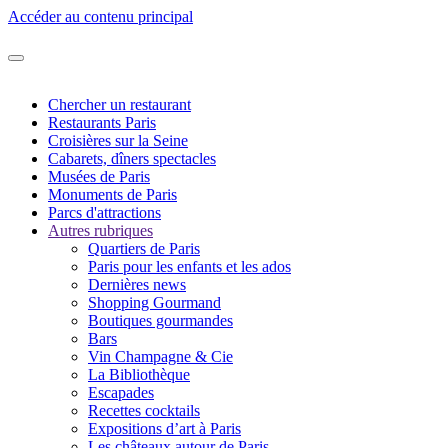
Accéder au contenu principal
Chercher un restaurant
Restaurants Paris
Croisières sur la Seine
Cabarets, dîners spectacles
Musées de Paris
Monuments de Paris
Parcs d'attractions
Autres rubriques
Quartiers de Paris
Paris pour les enfants et les ados
Dernières news
Shopping Gourmand
Boutiques gourmandes
Bars
Vin Champagne & Cie
La Bibliothèque
Escapades
Recettes cocktails
Expositions d’art à Paris
Les châteaux autour de Paris