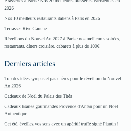
Brasseries à Paris : Nos 20 meilleures brasseries Parisiennes en
votre
2026
restaurant
Nos 10 meilleurs restaurants italiens à Paris en 2026
Cliquez
Terrasses Rive Gauche
ici
Réveillons du Nouvel An 2027 à Paris : nos meilleures soirées,
restaurants, dîners croisière, cabarets à plus de 100€
Derniers articles
Top des idées sympas et pas chères pour le réveillon du Nouvel
An 2026
Cadeaux de Noël du Palais des Thés
Cadeaux tisanes gourmandes Provence d'Antan pour un Noël
Authentique
Cet été, éveillez vos sens avec un apéritif truffé signé Plantin !