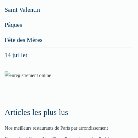
faites
Saint Valentin
figurer
vos
Pâques
menus
Fête des Mères
spéciaux
14 juillet
dans
nos
rubriques
Spéciales
Fêtes
Articles les plus lus
Pour
Nos meilleurs restaurants de Paris par arrondissement
enregistrer