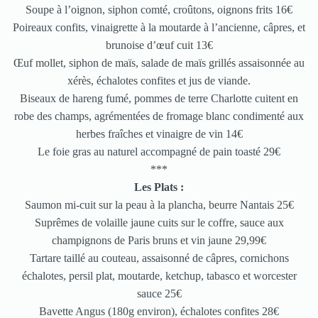
Soupe à l’oignon, siphon comté, croûtons, oignons frits 16€
Poireaux confits, vinaigrette à la moutarde à l’ancienne, câpres, et
brunoise d’œuf cuit 13€
Œuf mollet, siphon de maïs, salade de maïs grillés assaisonnée au
xérès, échalotes confites et jus de viande.
Biseaux de hareng fumé, pommes de terre Charlotte cuitent en
robe des champs, agrémentées de fromage blanc condimenté aux
herbes fraîches et vinaigre de vin 14€
Le foie gras au naturel accompagné de pain toasté 29€
***
Les Plats :
Saumon mi-cuit sur la peau à la plancha, beurre Nantais 25€
Suprêmes de volaille jaune cuits sur le coffre, sauce aux
champignons de Paris bruns et vin jaune 29,99€
Tartare taillé au couteau, assaisonné de câpres, cornichons
échalotes, persil plat, moutarde, ketchup, tabasco et worcester
sauce 25€
Bavette Angus (180g environ), échalotes confites 28€