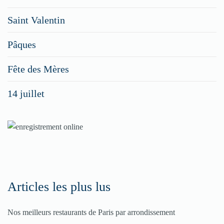
faites
Saint Valentin
figurer
vos
Pâques
menus
Fête des Mères
spéciaux
14 juillet
dans
nos
rubriques
Spéciales
Fêtes
Articles les plus lus
Pour
Nos meilleurs restaurants de Paris par arrondissement
enregistrer