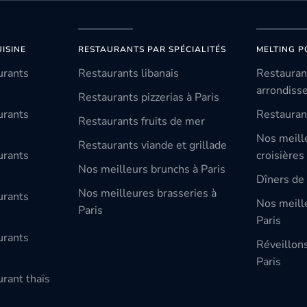
ISINE
RESTAURANTS PAR SPÉCIALITÉS
MELTING P
urants
Restaurants libanais
Restauran
arrondiss
Restaurants pizzerias à Paris
urants
Restauran
Restaurants fruits de mer
Nos meill
Restaurants viande et grillade
urants
croisières
Nos meilleurs brunchs à Paris
Dîners de 
Nos meilleures brasseries à
urants
Nos meille
Paris
Paris
urants
Réveillon
Paris
rant thaïs