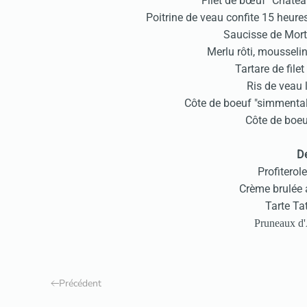
Filet de bœuf "Chateaub
Poitrine de veau confite 15 heure
Saucisse de Morte
Merlu rôti, mousselin
Tartare de fil
Ris de veau 
Côte de boeuf "simmental
Côte de boeuf
De
Profiterol
Crème brulée 
Tarte Ta
Pruneaux d'
Précédent