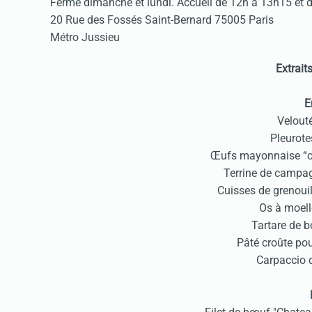
Fermé dimanche et lundi. Accueil de 12h à 13h15 et
20 Rue des Fossés Saint-Bernard
75005 Paris
Métro Jussieu
Extraits
E
Velout
Pleurote
Œufs mayonnaise “
Terrine de campa
Cuisses de grenouil
Os à moell
Tartare de b
Pâté croûte pou
Carpaccio 