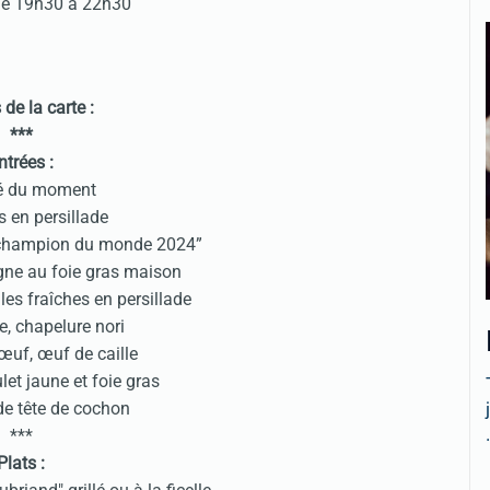
 de 19h30 à 22h30
 de la carte :
***
ntrées :
é du moment
s en persillade
champion du monde 2024”
gne au foie gras maison
les fraîches en persillade
e, chapelure nori
œuf, œuf de caille
let jaune et foie gras
de tête de cochon
.
***
Plats :