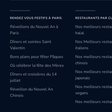
RENDEZ VOUS FESTIFS À PARIS
RESTAURANTS PAR CU
Réveillons du Nouvel An à
Nos meilleurs resta
Paris
halal
Dîners et soirées Saint
Nos Meilleurs resta
Valentin
italiens
Bons plans pour fêter Pâques
Nos meilleurs resta
chinois
Où célébrer la fête des Mères
Nos meilleurs resta
Dîners et croisières du 14
japonais
juillet
Nos meilleurs resta
Réveillon du Nouvel An
vegans
Chinois
Nos meilleurs restau