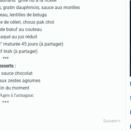
riand" grillé ou à la ficelle
s, gratin dauphinois, sauce aux morilles
au, lentilles de beluga
e de céleri, choux pak choï
et de bœuf au couteau
laqué au jus réduit
" maturée 45 jours (à partager)
 Irish (à partager)
***
sserts :
e sauce chocolat
aux zestes agrumes
tin du moment
Agen à l'armagnac
***
Suivant