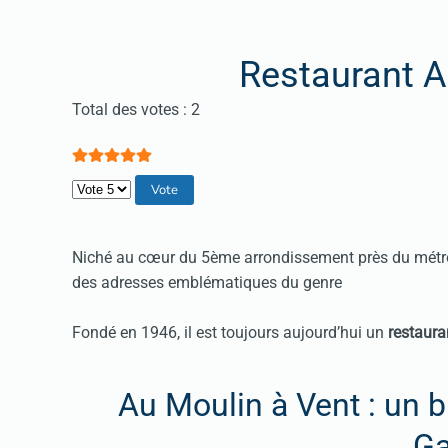
Restaurant A
Vote utilisateur:
5
/
5
Total des votes : 2
Veuillez voter
Niché au cœur du 5ème arrondissement près du métro
des adresses emblématiques du genre
Fondé en 1946, il est toujours aujourd’hui un
restaura
Au Moulin à Vent : un bi
G