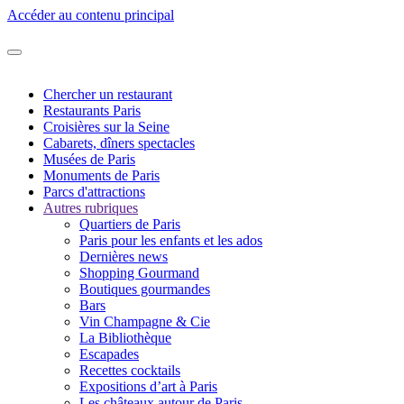
Accéder au contenu principal
Chercher un restaurant
Restaurants Paris
Croisières sur la Seine
Cabarets, dîners spectacles
Musées de Paris
Monuments de Paris
Parcs d'attractions
Autres rubriques
Quartiers de Paris
Paris pour les enfants et les ados
Dernières news
Shopping Gourmand
Boutiques gourmandes
Bars
Vin Champagne & Cie
La Bibliothèque
Escapades
Recettes cocktails
Expositions d’art à Paris
Les châteaux autour de Paris