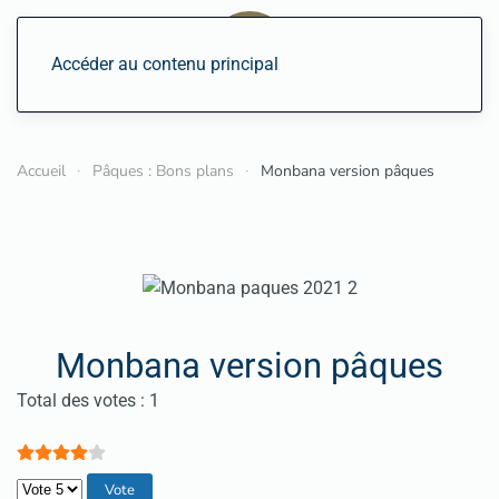
Accéder au contenu principal
Accueil
Pâques : Bons plans
Monbana version pâques
Monbana version pâques
Vote utilisateur:
4
/
5
Total des votes : 1
Veuillez voter