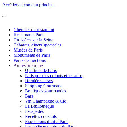
Accéder au contenu principal
Chercher un restaurant
Restaurants Paris
Croisières sur la Seine
Cabarets, dîners spectacles
Musées de Paris
Monuments de Paris
Parcs d'attractions
Autres rubriques
Quartiers de Paris
Paris pour les enfants et les ados
Dernières news
Shopping Gourmand
Boutiques gourmandes
Bars
Vin Champagne & Cie
La Bibliothèque
Escapades
Recettes cocktails
Expositions d’art à Paris
Les châteaux autour de Paris