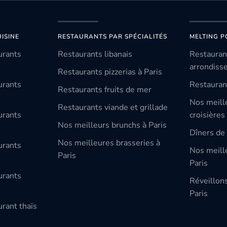
ISINE
RESTAURANTS PAR SPÉCIALITÉS
MELTING P
urants
Restaurants libanais
Restauran
arrondiss
Restaurants pizzerias à Paris
urants
Restauran
Restaurants fruits de mer
Nos meill
Restaurants viande et grillade
urants
croisières
Nos meilleurs brunchs à Paris
Dîners de 
Nos meilleures brasseries à
urants
Nos meille
Paris
Paris
urants
Réveillon
Paris
rant thaïs