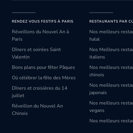
RENDEZ VOUS FESTIFS À PARIS
RESTAURANTS PAR CU
Réveillons du Nouvel An à
Nos meilleurs resta
Paris
halal
Dîners et soirées Saint
Nos Meilleurs resta
Valentin
italiens
Bons plans pour fêter Pâques
Nos meilleurs resta
chinois
Où célébrer la fête des Mères
Nos meilleurs resta
Dîners et croisières du 14
japonais
juillet
Nos meilleurs resta
Réveillon du Nouvel An
vegans
Chinois
Nos meilleurs restau