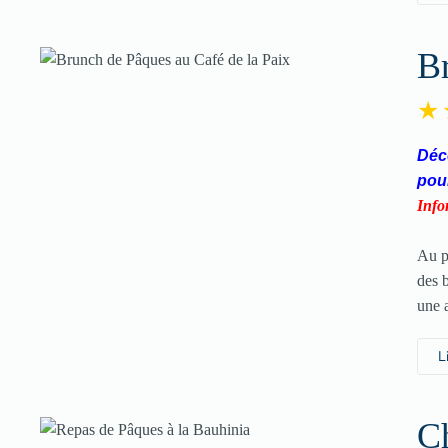
Br
Déco
pou
Info
Au p
des b
une 
L
Ch