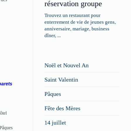
réservation groupe
Trouvez un restaurant pour
enterrement de vie de jeunes gens,
anniversaire, mariage, business
dîner, ...
Restaurateurs,
Noël et Nouvel An
faites
Saint Valentin
figurer
barets
vos
Pâques
menus
Fête des Mères
spéciaux
ôtel
14 juillet
dans
 Pâques