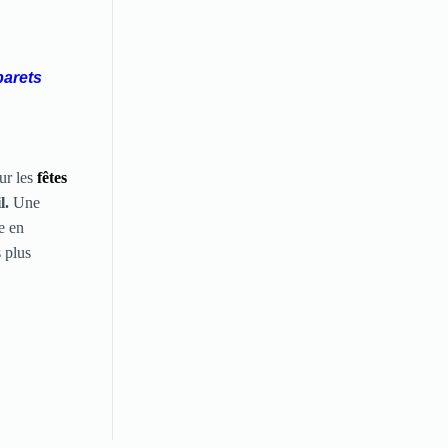
barets
ur les
fêtes
l.
Une
e en
s plus