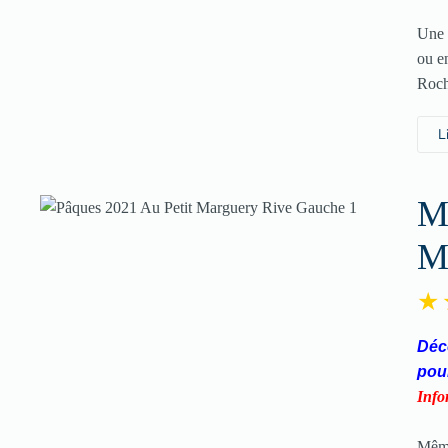
Une 
ou e
Roch
L
Me
M
Déco
pou
Info
Même 