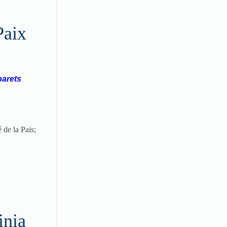
Paix
barets
 de la Pais;
inia