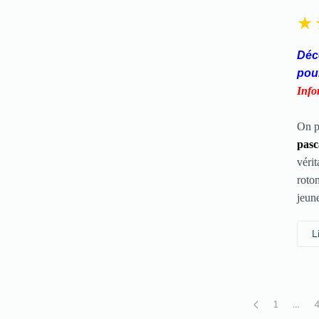
Déco
pou
Info
On pe
pasc
véri
roto
jeune
L
1
…