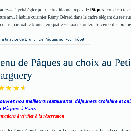
adresse à privilégier pour le traditionnel repas de
Pâques
, en tête à tête
ntre ami, l’habile cuisinier Rémy Bérerd dans le cadre élégant du restau
 un remarquable brunch en quatre versions qui fera forcément le bonhe
ire la suite de Brunch de Pâques au Roch hôtel
nu de Pâques au choix au Peti
arguery
uvrez nos meilleurs restaurants, déjeuners croisière et ca
r Pâques à Paris
rmations à vérifier à la réservation
si les frères Cousin ne sont plus là, nous restons des fans de ce bistrot