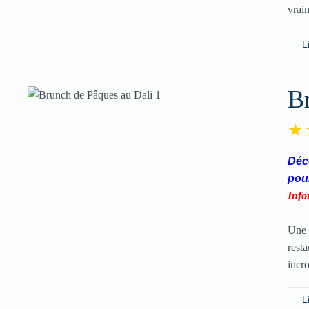
vrai
L
B
Déco
pou
Info
Une 
rest
incr
L