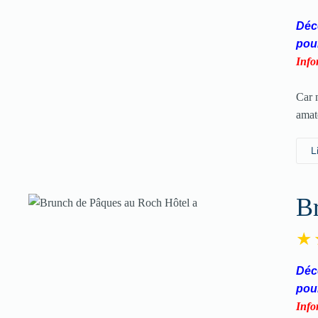
Déco
pou
Info
Car 
amat
L
B
Déco
pou
Info