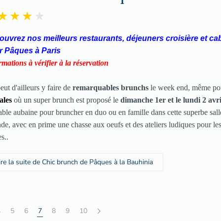
uvrez nos meilleurs restaurants, déjeuners croisière et ca
r Pâques à Paris
rmations à vérifier à la réservation
ut d'ailleurs y faire de
remarquables brunchs
le week end, même po
ales
où un super brunch est proposé le
dimanche 1er et le lundi 2 avri
table aubaine pour bruncher en duo ou en famille dans cette superbe sall
nde, avec en prime une chasse aux oeufs et des ateliers ludiques pour le
s..
ire la suite de Chic brunch de Pâques à la Bauhinia
4
5
6
7
8
9
10