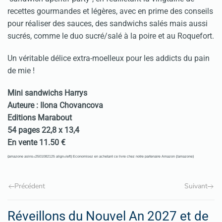
recettes gourmandes et légères, avec en prime des conseils
pour réaliser des sauces, des sandwichs salés mais aussi
sucrés, comme le duo sucré/salé à la poire et au Roquefort.
Un véritable délice extra-moelleux pour les addicts du pain
de mie !
Mini sandwichs Harrys
Auteure : Ilona Chovancova
Editions Marabout
54 pages 22,8 x 13,4
En vente 11.50 €
{amazone asins=2501082125 align=left} Economisez en achetant ce livre chez notre partenaire Amazon {/amazone}
Précédent
Suivant
Réveillons du Nouvel An 2027 et de