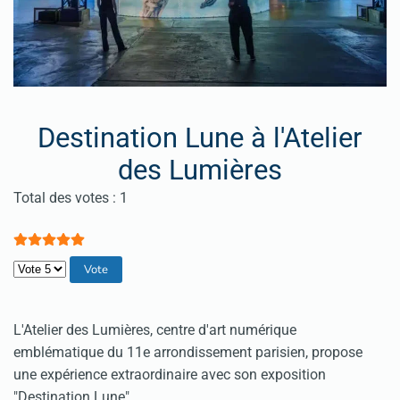
Destination Lune à l'Atelier
des Lumières
Vote utilisateur:
5
/
5
Total des votes : 1
Veuillez voter
L'Atelier des Lumières, centre d'art numérique
emblématique du 11e arrondissement parisien, propose
une expérience extraordinaire avec son exposition
"Destination Lune".