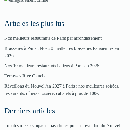
rubriques
Spéciales
Articles les plus lus
Fêtes
Nos meilleurs restaurants de Paris par arrondissement
Pour
Brasseries à Paris : Nos 20 meilleures brasseries Parisiennes en
enregistrer
2026
votre
Nos 10 meilleurs restaurants italiens à Paris en 2026
restaurant
Terrasses Rive Gauche
Cliquez
Réveillons du Nouvel An 2027 à Paris : nos meilleures soirées,
ici
restaurants, dîners croisière, cabarets à plus de 100€
Derniers articles
Top des idées sympas et pas chères pour le réveillon du Nouvel