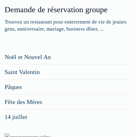
Demande de réservation groupe
Trouvez un restaurant pour enterrement de vie de jeunes
gens, anniversaire, mariage, business dîner, ...
Restaurateurs,
Noël et Nouvel An
faites
Saint Valentin
figurer
vos
Pâques
menus
Fête des Mères
spéciaux
14 juillet
dans
nos