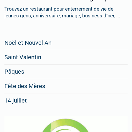
Trouvez un restaurant pour enterrement de vie de
jeunes gens, anniversaire, mariage, business dîner, ...
Restaurateurs,
Noël et Nouvel An
faites
Saint Valentin
figurer
vos
Pâques
menus
Fête des Mères
spéciaux
14 juillet
dans
nos
rubriques