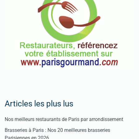
Spéciales
Fêtes
Pour
enregistrer
votre
restaurant
Cliquez
ici
Articles les plus lus
Nos meilleurs restaurants de Paris par arrondissement
Brasseries à Paris : Nos 20 meilleures brasseries
Parisiennes en 2026