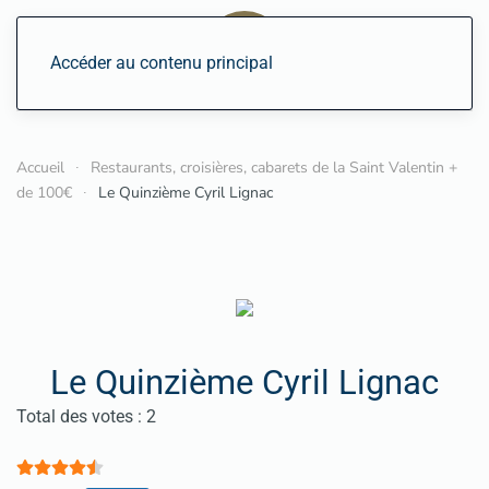
Accéder au contenu principal
Accueil
Restaurants, croisières, cabarets de la Saint Valentin +
de 100€
Le Quinzième Cyril Lignac
Le Quinzième Cyril Lignac
Vote utilisateur:
4.5
/
5
Total des votes : 2