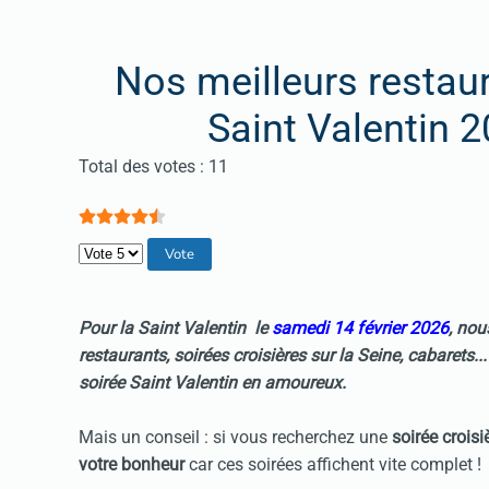
Nos meilleurs restaur
Saint Valentin 
Vote utilisateur:
4.5
/
5
Total des votes : 11
Veuillez voter
Pour la Saint Valentin le
samedi 14 février 2026
, nou
restaurants
,
soirées croisières sur la Seine
,
cabarets
..
soirée Saint Valentin
en amoureux.
Mais un conseil : si vous recherchez une
soirée croisi
votre bonheur
car ces soirées affichent vite complet !