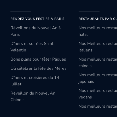
RENDEZ VOUS FESTIFS À PARIS
RESTAURANTS PAR CU
Réveillons du Nouvel An à
Nos meilleurs resta
Paris
halal
Dîners et soirées Saint
Nos Meilleurs resta
Valentin
italiens
Bons plans pour fêter Pâques
Nos meilleurs resta
chinois
Où célébrer la fête des Mères
Nos meilleurs resta
Dîners et croisières du 14
japonais
juillet
Nos meilleurs resta
Réveillon du Nouvel An
vegans
Chinois
Nos meilleurs restau