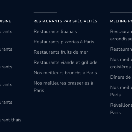
ISINE
RESTAURANTS PAR SPÉCIALITÉS
MELTING P
urants
Restaurants libanais
Restauran
arrondiss
Restaurants pizzerias à Paris
urants
Restauran
Restaurants fruits de mer
Nos meill
Restaurants viande et grillade
urants
croisières
Nos meilleurs brunchs à Paris
Dîners de 
Nos meilleures brasseries à
urants
Nos meille
Paris
Paris
urants
Réveillon
Paris
rant thaïs