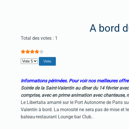
A bord d
Vote utilisateur:
4
/
5
Total des votes : 1
Veuillez voter
Informations périmées. Pour voir nos meilleures offres
Soirée de la Saint-Valentin
au dîner du 14 février
avec 
comprise, avec en prime animation avec chanteuse, ma
Le Libertalia amarré sur le Port Autonome de Paris su
Valentin à bord. La morosité ne sera pas de mise et l
bateau-restaurant Lounge bar Club..