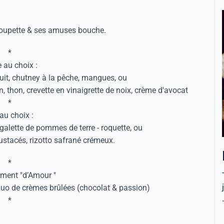
coupette & ses amuses bouche.
*
e au choix :
cuit, chutney à la pêche, mangues, ou
 thon, crevette en vinaigrette de noix, crème d'avocat
*
 au choix :
galette de pommes de terre - roquette, ou
stacés, rizotto safrané crémeux.
*
ment "d’Amour "
 Duo de crèmes brûlées (chocolat & passion)
.
*