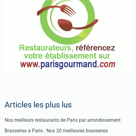
Spéciales
Fêtes
Pour
enregistrer
votre
restaurant
Cliquez
ici
Articles les plus lus
Nos meilleurs restaurants de Paris par arrondissement
Brasseries à Paris : Nos 20 meilleures brasseries