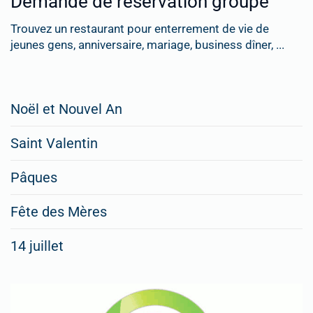
Demande de réservation groupe
Trouvez un restaurant pour enterrement de vie de
jeunes gens, anniversaire, mariage, business dîner, ...
Restaurateurs,
Noël et Nouvel An
faites
Saint Valentin
figurer
vos
Pâques
menus
Fête des Mères
spéciaux
14 juillet
dans
nos
rubriques