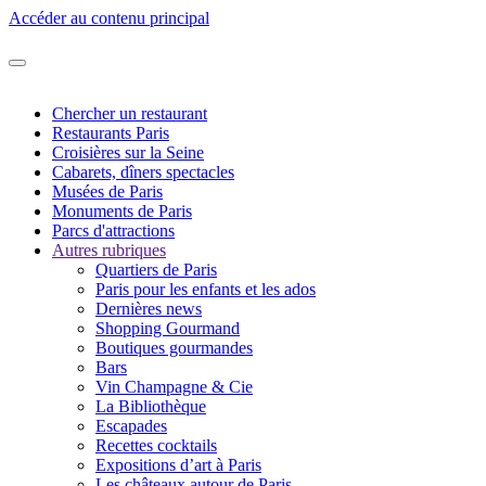
Accéder au contenu principal
Chercher un restaurant
Restaurants Paris
Croisières sur la Seine
Cabarets, dîners spectacles
Musées de Paris
Monuments de Paris
Parcs d'attractions
Autres rubriques
Quartiers de Paris
Paris pour les enfants et les ados
Dernières news
Shopping Gourmand
Boutiques gourmandes
Bars
Vin Champagne & Cie
La Bibliothèque
Escapades
Recettes cocktails
Expositions d’art à Paris
Les châteaux autour de Paris