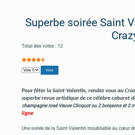
Superbe soirée Saint V
Craz
Vote utilisateur:
4.5
/
5
Total des votes : 12
Veuillez voter
Pour fêter la
Saint Valentin
, rendez vous au Cra
superbe revue artistique de ce célèbre cabaret 
champagne rosé Veuve Clicquot ou 2 boissons et 2 
ligne
Une soirée de la
Saint Valentin
inoubliable au cœur du