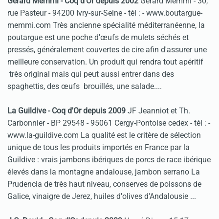
Gerard Memmi - Coq d'Or depuis 2002
Gérard Memmi - 30,
rue Pasteur - 94200 Ivry-sur-Seine - tél :
- www.boutargue-
memmi.com Très ancienne spécialité méditerranéenne, la
poutargue est une poche d'œufs de mulets séchés et
pressés, généralement couvertes de cire afin d'assurer une
meilleure conservation. Un produit qui rendra tout apéritif
très original mais qui peut aussi entrer dans des
spaghettis, des œufs brouillés, une salade....
La Guildive - Coq d'Or depuis 2009
JF Jeanniot et Th.
Carbonnier - BP 29548 - 95061 Cergy-Pontoise cedex - tél :
-
www.la-guildive.com La qualité est le critère de sélection
unique de tous les produits importés en France par la
Guildive : vrais jambons ibériques de porcs de race ibérique
élevés dans la montagne andalouse, jambon serrano La
Prudencia de très haut niveau, conserves de poissons de
Galice, vinaigre de Jerez, huiles d'olives d'Andalousie ...