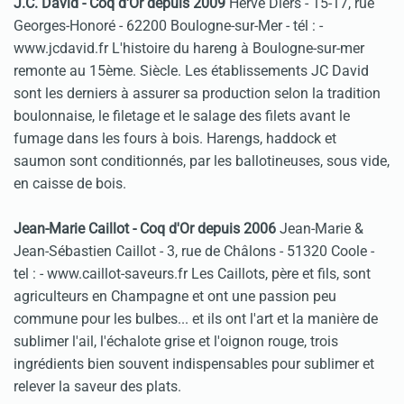
J.C. David - Coq d'Or depuis 2009
Hervé Diers - 15-17, rue
Georges-Honoré - 62200 Boulogne-sur-Mer - tél :
-
www.jcdavid.fr L'histoire du hareng à Boulogne-sur-mer
remonte au 15ème. Siècle. Les établissements JC David
sont les derniers à assurer sa production selon la tradition
boulonnaise, le filetage et le salage des filets avant le
fumage dans les fours à bois. Harengs, haddock et
saumon sont conditionnés, par les ballotineuses, sous vide,
en caisse de bois.
Jean-Marie Caillot - Coq d'Or depuis 2006
Jean-Marie &
Jean-Sébastien Caillot - 3, rue de Châlons - 51320 Coole -
tel :
- www.caillot-saveurs.fr Les Caillots, père et fils, sont
agriculteurs en Champagne et ont une passion peu
commune pour les bulbes... et ils ont l'art et la manière de
sublimer l'ail, l'échalote grise et l'oignon rouge, trois
ingrédients bien souvent indispensables pour sublimer et
relever la saveur des plats.