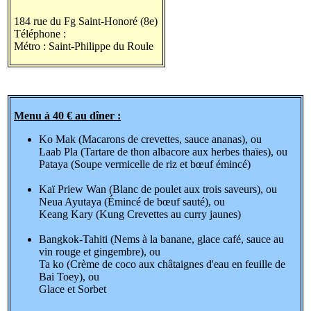
184 rue du Fg Saint-Honoré (8e)
Téléphone :
Métro : Saint-Philippe du Roule
Menu à 40 € au dîner :
Ko Mak (Macarons de crevettes, sauce ananas), ou
Laab Pla (Tartare de thon albacore aux herbes thaïes), ou
Pataya (Soupe vermicelle de riz et bœuf émincé)
Kaï Priew Wan (Blanc de poulet aux trois saveurs), ou
Neua Ayutaya (Émincé de bœuf sauté), ou
Keang Kary (Kung Crevettes au curry jaunes)
Bangkok-Tahiti (Nems à la banane, glace café, sauce au
vin rouge et gingembre), ou
Ta ko (Crème de coco aux châtaignes d'eau en feuille de
Bai Toey), ou
Glace et Sorbet