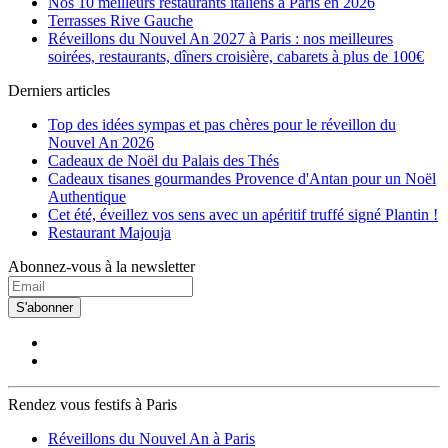
Nos 10 meilleurs restaurants italiens à Paris en 2026
Terrasses Rive Gauche
Réveillons du Nouvel An 2027 à Paris : nos meilleures
soirées, restaurants, dîners croisière, cabarets à plus de 100€
Derniers articles
Top des idées sympas et pas chères pour le réveillon du
Nouvel An 2026
Cadeaux de Noël du Palais des Thés
Cadeaux tisanes gourmandes Provence d'Antan pour un Noël
Authentique
Cet été, éveillez vos sens avec un apéritif truffé signé Plantin !
Restaurant Majouja
Abonnez-vous à la newsletter
S'abonner
Rendez vous festifs à Paris
Réveillons du Nouvel An à Paris