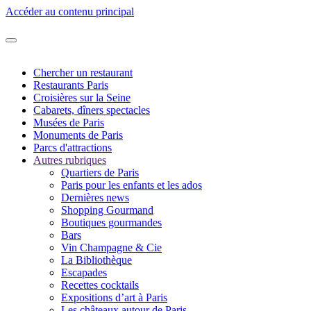
Accéder au contenu principal
Chercher un restaurant
Restaurants Paris
Croisières sur la Seine
Cabarets, dîners spectacles
Musées de Paris
Monuments de Paris
Parcs d'attractions
Autres rubriques
Quartiers de Paris
Paris pour les enfants et les ados
Dernières news
Shopping Gourmand
Boutiques gourmandes
Bars
Vin Champagne & Cie
La Bibliothèque
Escapades
Recettes cocktails
Expositions d’art à Paris
Les châteaux autour de Paris