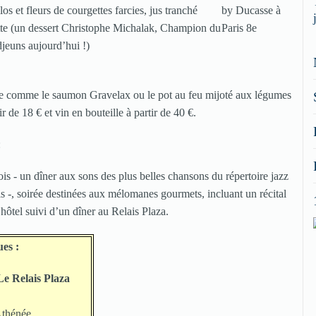
los et fleurs de courgettes farcies, jus tranché
sette (un dessert Christophe Michalak, Champion du
jeuns aujourd’hui !)
arte comme le saumon Gravelax ou le pot au feu mijoté aux légumes
 de 18 € et vin en bouteille à partir de 40 €.
:
is - un dîner aux sons des plus belles chansons du répertoire jazz
 -, soirée destinées aux mélomanes gourmets, incluant un récital
’hôtel suivi d’un dîner au Relais Plaza.
ues :
e Relais Plaza
Athénée