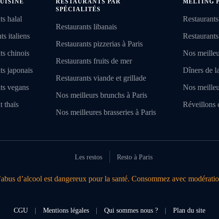
UISINE
RESTAURANTS PAR
MELTING 
SPÉCIALITÉS
ts halal
Restaurants
Restaurants libanais
s italiens
Restaurants
Restaurants pizzerias à Paris
ts chinois
Nos meilleu
Restaurants fruits de mer
ts japonais
Dîners de l
Restaurants viande et grillade
nts vegans
Nos meilleu
Nos meilleurs brunchs à Paris
t thaïs
Réveillons 
Nos meilleures brasseries à Paris
Les restos
Resto à Paris
’abus d’alcool est dangereux pour la santé. Consommez avec modératio
CGU
|
Mentions légales
|
Qui sommes nous ?
|
Plan du site