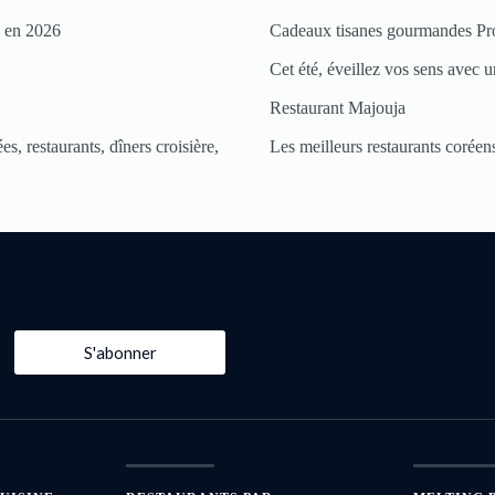
s en 2026
Cadeaux tisanes gourmandes Pr
Cet été, éveillez vos sens avec un
Restaurant Majouja
s, restaurants, dîners croisière,
Les meilleurs restaurants coréens
S'abonner