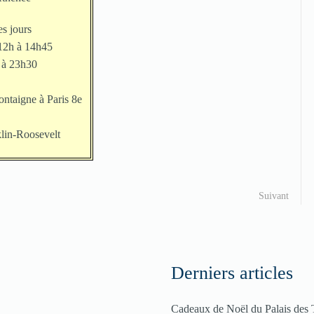
s jours
12h à 14h45
 à 23h30
taigne à Paris 8e
lin-Roosevelt
Suivant
Derniers articles
Cadeaux de Noël du Palais des 