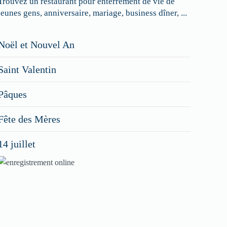
Trouvez un restaurant pour enterrement de vie de
jeunes gens, anniversaire, mariage, business dîner, ...
Restaurateurs,
Noël et Nouvel An
faites
Saint Valentin
figurer
vos
Pâques
menus
Fête des Mères
spéciaux
14 juillet
dans
nos
rubriques
Spéciales
Fêtes