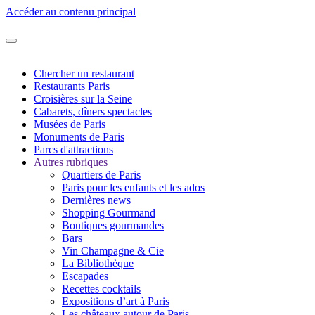
Accéder au contenu principal
Chercher un restaurant
Restaurants Paris
Croisières sur la Seine
Cabarets, dîners spectacles
Musées de Paris
Monuments de Paris
Parcs d'attractions
Autres rubriques
Quartiers de Paris
Paris pour les enfants et les ados
Dernières news
Shopping Gourmand
Boutiques gourmandes
Bars
Vin Champagne & Cie
La Bibliothèque
Escapades
Recettes cocktails
Expositions d’art à Paris
Les châteaux autour de Paris