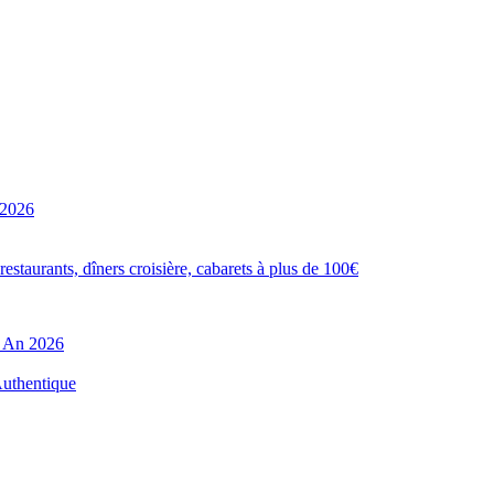
 2026
estaurants, dîners croisière, cabarets à plus de 100€
l An 2026
Authentique