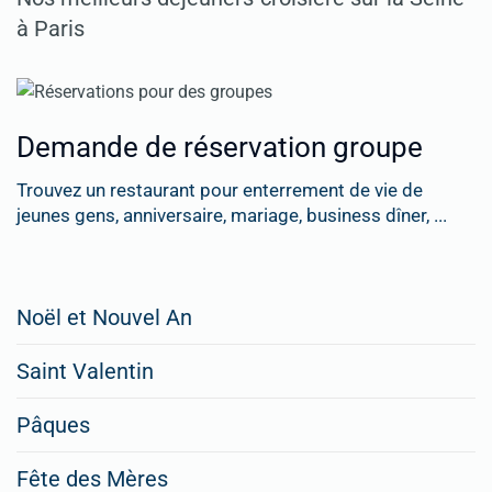
à Paris
Demande de réservation groupe
Trouvez un restaurant pour enterrement de vie de
jeunes gens, anniversaire, mariage, business dîner, ...
Restaurateurs,
Noël et Nouvel An
faites
Saint Valentin
figurer
vos
Pâques
menus
Fête des Mères