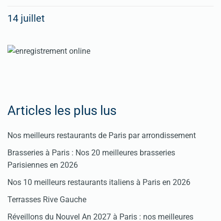
spéciaux
14 juillet
dans
nos
rubriques
Spéciales
Fêtes
Articles les plus lus
Pour
Nos meilleurs restaurants de Paris par arrondissement
enregistrer
Brasseries à Paris : Nos 20 meilleures brasseries
votre
Parisiennes en 2026
restaurant
Nos 10 meilleurs restaurants italiens à Paris en 2026
Cliquez
Terrasses Rive Gauche
ici
Réveillons du Nouvel An 2027 à Paris : nos meilleures