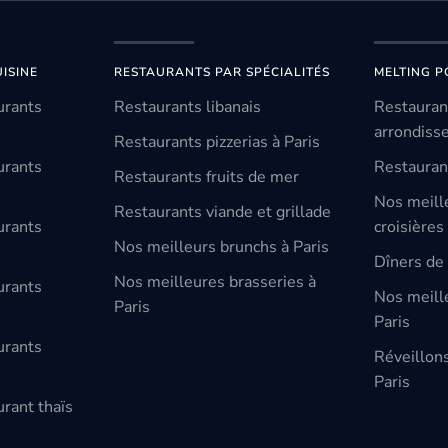
ISINE
RESTAURANTS PAR SPÉCIALITÉS
MELTING P
urants
Restaurants libanais
Restauran
arrondiss
Restaurants pizzerias à Paris
urants
Restauran
Restaurants fruits de mer
Nos meill
Restaurants viande et grillade
urants
croisières
Nos meilleurs brunchs à Paris
Dîners de 
Nos meilleures brasseries à
urants
Nos meille
Paris
Paris
urants
Réveillon
Paris
rant thaïs