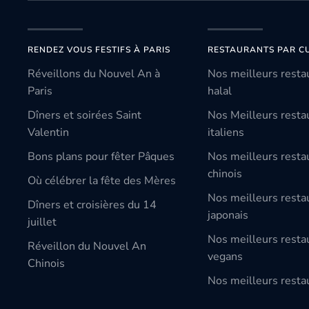
RENDEZ VOUS FESTIFS À PARIS
RESTAURANTS PAR CU
Réveillons du Nouvel An à
Nos meilleurs resta
Paris
halal
Dîners et soirées Saint
Nos Meilleurs resta
Valentin
italiens
Bons plans pour fêter Pâques
Nos meilleurs resta
chinois
Où célébrer la fête des Mères
Nos meilleurs resta
Dîners et croisières du 14
japonais
juillet
Nos meilleurs resta
Réveillon du Nouvel An
vegans
Chinois
Nos meilleurs restau