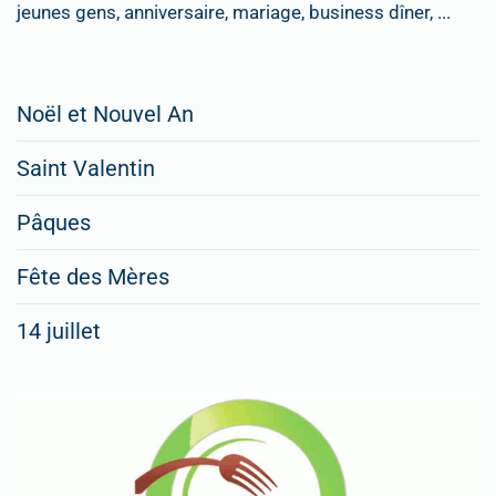
jeunes gens, anniversaire, mariage, business dîner, ...
Restaurateurs,
Noël et Nouvel An
faites
Saint Valentin
figurer
vos
Pâques
menus
Fête des Mères
spéciaux
14 juillet
dans
nos
rubriques
Spéciales
Fêtes