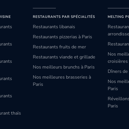
ISINE
RESTAURANTS PAR SPÉCIALITÉS
MELTING P
urants
Restaurants libanais
Restauran
arrondiss
Restaurants pizzerias à Paris
urants
Restauran
Restaurants fruits de mer
Nos meill
Restaurants viande et grillade
urants
croisières
Nos meilleurs brunchs à Paris
Dîners de 
Nos meilleures brasseries à
urants
Nos meille
Paris
Paris
urants
Réveillon
Paris
rant thaïs