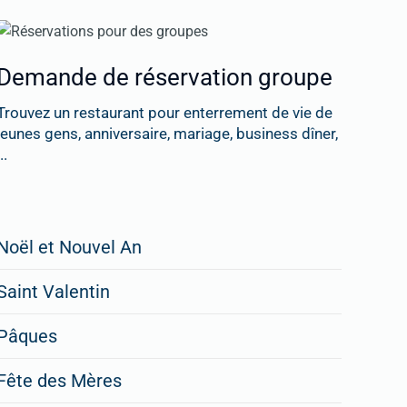
Demande de réservation groupe
Trouvez un restaurant pour enterrement de vie de
jeunes gens, anniversaire, mariage, business dîner,
..
Restaurateurs,
Noël et Nouvel An
faites
Saint Valentin
figurer
vos
Pâques
menus
Fête des Mères
spéciaux