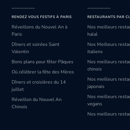
RENDEZ VOUS FESTIFS À PARIS
RESTAURANTS PAR CU
Réveillons du Nouvel An à
Nos meilleurs resta
Paris
halal
Dîners et soirées Saint
Nos Meilleurs resta
Valentin
italiens
Bons plans pour fêter Pâques
Nos meilleurs resta
chinois
Où célébrer la fête des Mères
Nos meilleurs resta
Dîners et croisières du 14
japonais
juillet
Nos meilleurs resta
Réveillon du Nouvel An
vegans
Chinois
Nos meilleurs restau